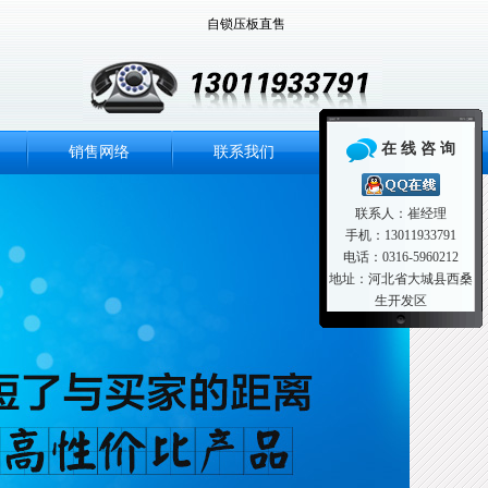
自锁压板直售
在 线 咨 询
销售网络
联系我们
联系人：崔经理
手机：13011933791
电话：0316-5960212
地址：河北省大城县西桑
生开发区