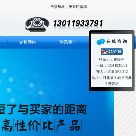
自锁压板，第五轮寒潮
在 线 咨 询
销售网络
联系我们
联系人：崔经理
手机：13011933791
电话：0316-5960212
地址：河北省大城县西桑
生开发区